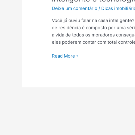
s
Deixe um comentário
/
Dicas imobiliári
a
c
Você já ouviu falar na casa inteligen
a
de residência é composto por uma sér
d
a vida de todos os moradores consegue 
a
eles poderem contar com total control
,
g
D
Read More »
a
e
r
s
d
c
e
u
n
b
e
r
e
a
s
a
c
g
r
o
i