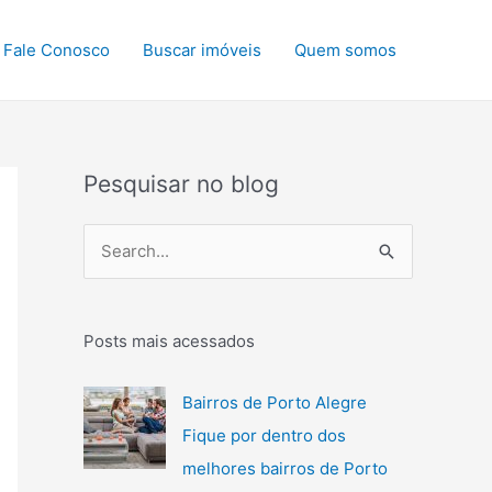
Fale Conosco
Buscar imóveis
Quem somos
Pesquisar no blog
P
e
s
q
Posts mais acessados
u
Bairros de Porto Alegre
i
Fique por dentro dos
s
melhores bairros de Porto
a