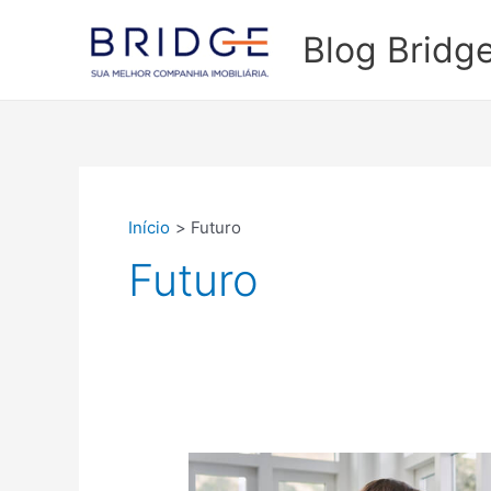
Ir
para
Blog Bridg
o
conteúdo
Início
Futuro
Futuro