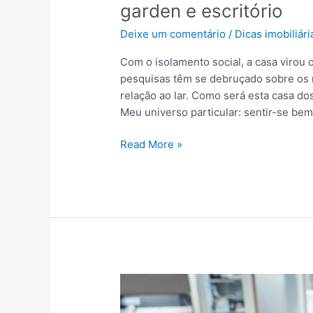
garden e escritório
Deixe um comentário
/
Dicas imobiliári
Com o isolamento social, a casa virou 
pesquisas têm se debruçado sobre os 
relação ao lar. Como será esta casa d
Meu universo particular: sentir-se bem
Q
Read More »
u
a
r
e
n
t
e
n
e
r