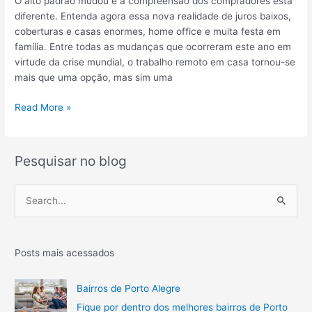
O alto padrão mudou e a compreensão dos compradores está
o
diferente. Entenda agora essa nova realidade de juros baixos,
A
coberturas e casas enormes, home office e muita festa em
l
família. Entre todas as mudanças que ocorreram este ano em
e
virtude da crise mundial, o trabalho remoto em casa tornou-se
g
mais que uma opção, mas sim uma
r
O
Read More »
e
B
:
o
7
o
m
Pesquisar no blog
m
e
d
l
P
o
h
e
a
o
l
r
s
t
e
q
Posts mais acessados
o
s
u
p
p
i
Bairros de Porto Alegre
a
a
s
d
r
Fique por dentro dos melhores bairros de Porto