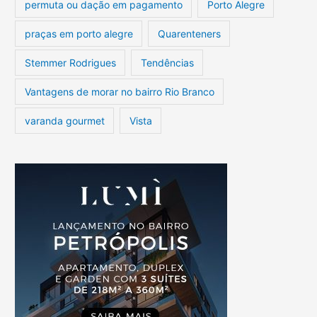
permuta ou dação em pagamento
Porto Alegre
praças em porto alegre
Quarenteners
Stemmer Rodrigues
Tendências
Vantagens de morar no bairro Rio Branco
varanda gourmet
Vista