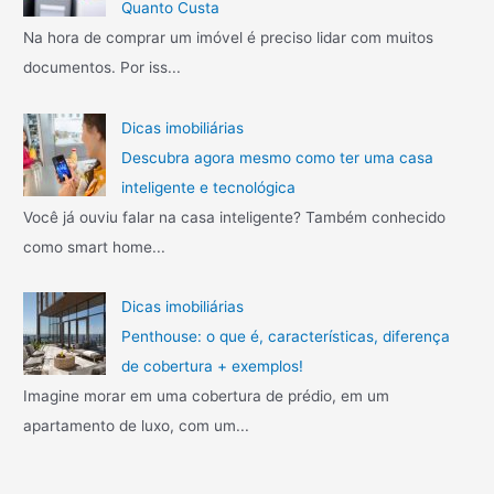
r
n
Quanto Custa
a
h
Na hora de comprar um imóvel é preciso lidar com muitos
r
e
documentos. Por iss...
a
ç
n
a
t
o
Dicas imobiliárias
e
s
Descubra agora mesmo como ter uma casa
s
3
inteligente e tecnológica
d
m
Você já ouviu falar na casa inteligente? Também conhecido
a
a
c
como smart home...
i
o
s
m
i
Dicas imobiliárias
p
n
Penthouse: o que é, características, diferença
r
c
de cobertura + exemplos!
a
r
í
Imagine morar em uma cobertura de prédio, em um
v
apartamento de luxo, com um...
e
i
s