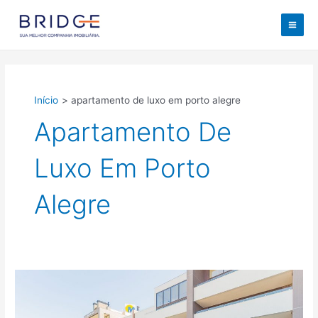
Ir
para
M
o
conteúdo
a
i
Início
apartamento de luxo em porto alegre
n
Apartamento De
M
Luxo Em Porto
e
Alegre
n
u