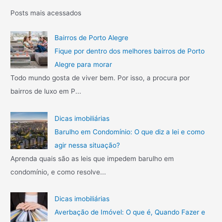
g
l
q
Posts mais acessados
r
u
u
e
x
i
?
Bairros de Porto Alegre
o
S
s
e
Fique por dentro dos melhores bairros de Porto
a
m
a
Alegre para morar
i
P
r
Todo mundo gosta de viver bem. Por isso, a procura por
b
o
p
bairros de luxo em P...
a
r
o
o
t
q
o
r
Dicas imobiliárias
u
A
:
Barulho em Condomínio: O que diz a lei e como
e
l
agir nessa situação?
c
e
o
Aprenda quais são as leis que impedem barulho em
g
n
r
condomínio, e como resolve...
s
e
i
:
Dicas imobiliárias
d
C
e
Averbação de Imóvel: O que é, Quando Fazer e
o