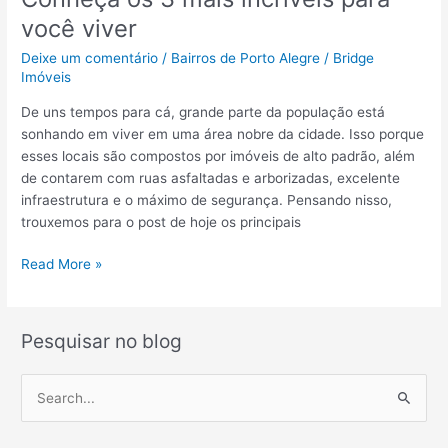
n
você viver
t
Deixe um comentário
/
Bairros de Porto Alegre
/
Bridge
o
Imóveis
s
à
De uns tempos para cá, grande parte da população está
v
sonhando em viver em uma área nobre da cidade. Isso porque
e
esses locais são compostos por imóveis de alto padrão, além
n
de contarem com ruas asfaltadas e arborizadas, excelente
d
infraestrutura e o máximo de segurança. Pensando nisso,
a
trouxemos para o post de hoje os principais
e
m
B
Read More »
P
a
o
i
r
r
Pesquisar no blog
t
r
o
o
P
A
s
e
l
d
e
e
s