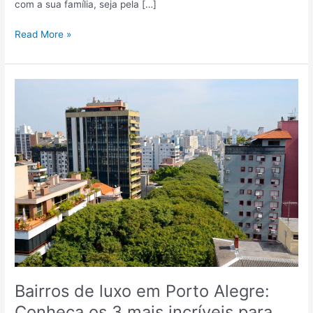
com a sua família, seja pela […]
B
Read More »
u
s
c
a
n
d
o
p
o
r
a
p
a
r
t
a
Bairros de luxo em Porto Alegre:
m
Conheça os 3 mais incríveis para
e