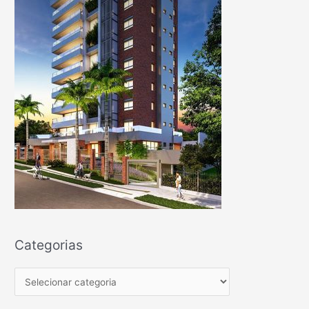
Categorias
C
a