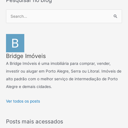
P
e
s
q
u
i
Bridge Imóveis
s
A Bridge Imóveis é uma imobiliária para comprar, vender,
a
investir ou alugar em Porto Alegre, Serra ou Litoral. Imóveis de
r
alto padrão com o melhor serviço de intermediação de Porto
p
Alegre e demais cidades.
o
r
Ver todos os posts
:
Posts mais acessados