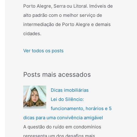
r
Porto Alegre, Serra ou Litoral. Imóveis de
p
alto padrão com o melhor serviço de
o
intermediação de Porto Alegre e demais
r
cidades.
:
Ver todos os posts
Posts mais acessados
Dicas imobiliárias
Lei do Silêncio:
funcionamento, horários e 5
dicas para uma convivência amigável
A questão do ruído em condomínios
representa um dos desafios mais