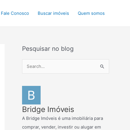
Fale Conosco
Buscar imóveis
Quem somos
Pesquisar no blog
P
e
s
q
u
i
Bridge Imóveis
s
A Bridge Imóveis é uma imobiliária para
a
comprar, vender, investir ou alugar em