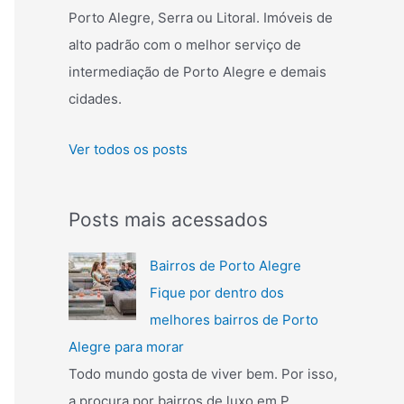
r
Porto Alegre, Serra ou Litoral. Imóveis de
p
alto padrão com o melhor serviço de
o
intermediação de Porto Alegre e demais
r
cidades.
:
Ver todos os posts
Posts mais acessados
Bairros de Porto Alegre
Fique por dentro dos
melhores bairros de Porto
Alegre para morar
Todo mundo gosta de viver bem. Por isso,
a procura por bairros de luxo em P...