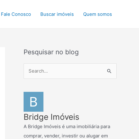
Fale Conosco
Buscar imóveis
Quem somos
Pesquisar no blog
P
e
s
q
u
i
Bridge Imóveis
s
A Bridge Imóveis é uma imobiliária para
a
comprar, vender, investir ou alugar em