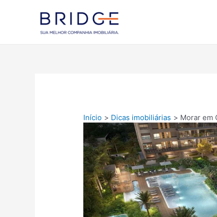
Ir
para
Blog Bridg
o
conteúdo
Início
Dicas imobiliárias
Morar em 