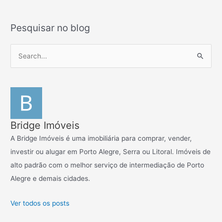
Pesquisar no blog
P
e
s
q
u
i
Bridge Imóveis
s
A Bridge Imóveis é uma imobiliária para comprar, vender,
a
investir ou alugar em Porto Alegre, Serra ou Litoral. Imóveis de
r
alto padrão com o melhor serviço de intermediação de Porto
p
Alegre e demais cidades.
o
r
Ver todos os posts
: