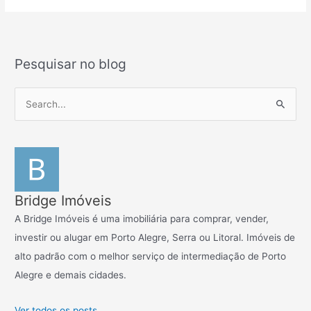
Pesquisar no blog
P
e
s
q
u
i
Bridge Imóveis
s
A Bridge Imóveis é uma imobiliária para comprar, vender,
a
investir ou alugar em Porto Alegre, Serra ou Litoral. Imóveis de
r
alto padrão com o melhor serviço de intermediação de Porto
p
Alegre e demais cidades.
o
r
Ver todos os posts