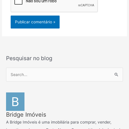
Pesquisar no blog
P
e
s
q
u
i
Bridge Imóveis
s
A Bridge Imóveis é uma imobiliária para comprar, vender,
a