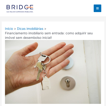
Ir
para
Mai
o
conteúdo
Men
Início
Dicas imobiliárias
Financiamento imobiliario sem entrada: como adquirir seu
imóvel sem desembolso inicial!