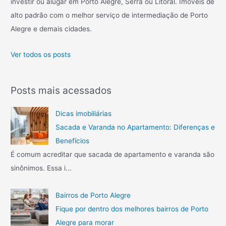
investir ou alugar em Porto Alegre, Serra ou Litoral. Imóveis de
r
alto padrão com o melhor serviço de intermediação de Porto
p
Alegre e demais cidades.
o
r
Ver todos os posts
:
Posts mais acessados
Dicas imobiliárias
Sacada e Varanda no Apartamento: Diferenças e
Benefícios
É comum acreditar que sacada de apartamento e varanda são
sinônimos. Essa i...
Bairros de Porto Alegre
Fique por dentro dos melhores bairros de Porto
Alegre para morar