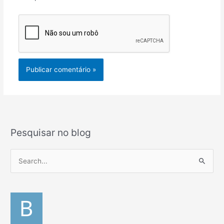
Pesquisar no blog
P
e
s
q
u
i