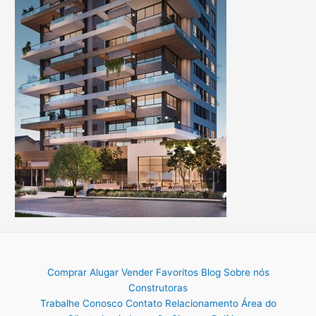
Comprar
Alugar
Vender
Favoritos
Blog
Sobre nós
Construtoras
Trabalhe Conosco
Contato
Relacionamento
Área do