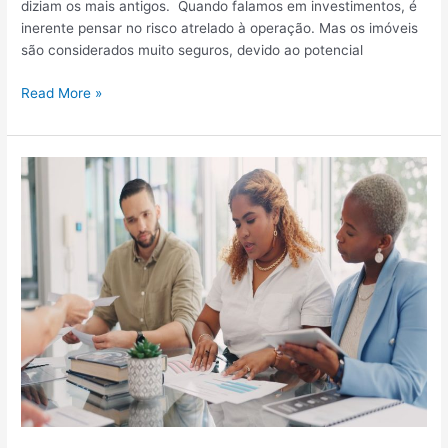
diziam os mais antigos. Quando falamos em investimentos, é
m
inerente pensar no risco atrelado à operação. Mas os imóveis
e
são considerados muito seguros, devido ao potencial
n
t
C
Read More »
o
o
:
m
v
o
e
i
j
n
a
v
7
e
o
s
p
t
ç
i
õ
r
e
e
s
m
i
i
d
m
e
ó