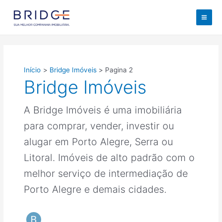
Ir
para
M
o
conteúdo
a
i
Início
Bridge Imóveis
Pagina 2
n
Bridge Imóveis
M
A Bridge Imóveis é uma imobiliária
e
para comprar, vender, investir ou
n
alugar em Porto Alegre, Serra ou
u
Litoral. Imóveis de alto padrão com o
melhor serviço de intermediação de
Porto Alegre e demais cidades.