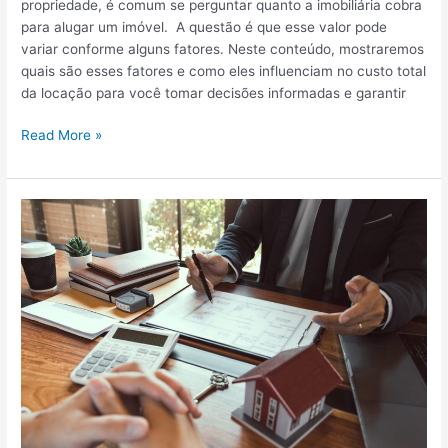
i
propriedade, é comum se perguntar quanto a imobiliária cobra
a
s
para alugar um imóvel. A questão é que esse valor pode
e
variar conforme alguns fatores. Neste conteúdo, mostraremos
c
quais são esses fatores e como eles influenciam no custo total
u
da locação para você tomar decisões informadas e garantir
s
t
Q
Read More »
o
u
s
a
a
n
s
t
s
o
o
a
c
i
i
m
a
o
d
b
o
i
s
l
e
i
m
á