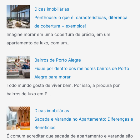
a
r
l
Dicas imobiliárias
u
:
Penthouse: o que é, características, diferença
g
de cobertura + exemplos!
u
Imagine morar em uma cobertura de prédio, em um
e
apartamento de luxo, com um...
l
:
c
Bairros de Porto Alegre
o
Fique por dentro dos melhores bairros de Porto
n
Alegre para morar
f
i
Todo mundo gosta de viver bem. Por isso, a procura por
r
bairros de luxo em P...
a
1
Dicas imobiliárias
0
i
Sacada e Varanda no Apartamento: Diferenças e
t
Benefícios
e
É comum acreditar que sacada de apartamento e varanda são
n