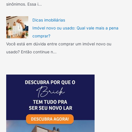
sinônimos. Essa i...
s
q
u
Dicas imobiliárias
e
Imóvel novo ou usado: Qual vale mais a pena
n
comprar?
ã
Você está em dúvida entre comprar um imóvel novo ou
o
p
usado? Então continue n...
o
d
e
m
f
a
l
t
a
r
!