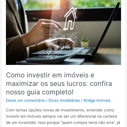
f
i
a
s
z
d
e
e
r
e
e
s
l
t
u
i
c
m
r
a
a
ç
r
ã
Como investir em imóveis e
o
maximizar os seus lucros: confira
e
m
nosso guia completo!
a
Deixe um comentário
/
Dicas imobiliárias
/
Bridge Imóveis
p
a
Com tantas opções novas de investimento, entender como
r
investir em imóveis sempre vai ser um diferencial na carteira
t
de um investidor. Isso porque “quem compra terra não erra”, já
a