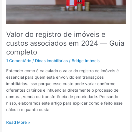
l
r
u
i
c
r
r
m
o
e
Valor do registro de imóveis e
s
u
custos associados em 2024 — Guia
:
f
c
i
completo
o
n
1 Comentário
/
Dicas imobiliárias
/
Bridge Imóveis
n
a
f
n
Entender como é calculado o valor do registro de imóveis é
i
c
essencial para quem está envolvido em transações
r
i
imobiliárias. Isso porque esse custo pode variar conforme
a
a
diferentes critérios e influenciar diretamente o processo de
n
m
compra, venda ou transferência de propriedade. Pensando
o
e
nisso, elaboramos este artigo para explicar como é feito esse
s
n
cálculo e quanto custa
s
t
o
o
V
Read More »
g
p
a