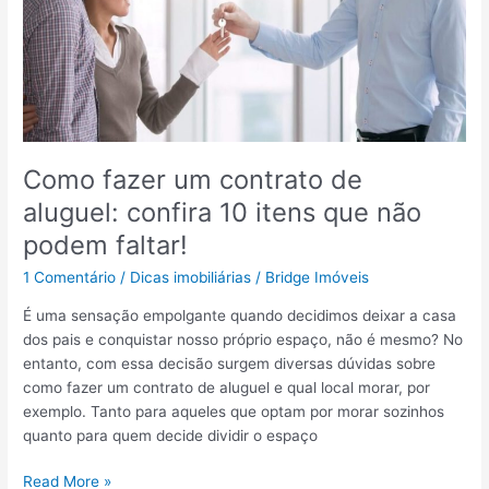
u
d
ç
i
ã
c
o
a
d
s
e
p
o
a
Como fazer um contrato de
b
r
aluguel: confira 10 itens que não
r
a
a
u
podem faltar!
:
m
1 Comentário
/
Dicas imobiliárias
/
Bridge Imóveis
p
a
a
c
É uma sensação empolgante quando decidimos deixar a casa
r
o
dos pais e conquistar nosso próprio espaço, não é mesmo? No
a
n
entanto, com essa decisão surgem diversas dúvidas sobre
q
v
como fazer um contrato de aluguel e qual local morar, por
u
i
exemplo. Tanto para aqueles que optam por morar sozinhos
e
v
quanto para quem decide dividir o espaço
s
ê
e
n
C
Read More »