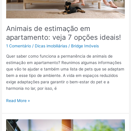
e
i
m
ó
Animais de estimação em
v
apartamento: veja 7 opções ideais!
e
i
1 Comentário
/
Dicas imobiliárias
/
Bridge Imóveis
s
:
Quer saber como funciona a permanência de animais de
a
estimação em apartamento? Reunimos algumas informações
p
que vão te ajudar e também uma lista de pets que se adaptam
r
bem a esse tipo de ambiente. A vida em espaços reduzidos
e
exige adaptações para garantir o bem-estar do pet e a
n
harmonia no lar, por isso, é
d
a
A
Read More »
c
n
o
i
m
m
o
a