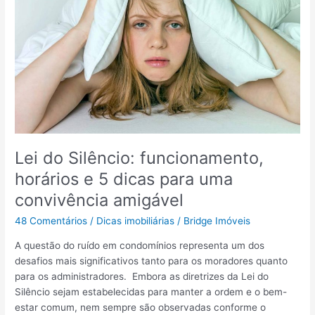
i
r
m
ê
ó
n
v
c
e
i
l
a
?
d
E
e
n
i
t
m
Lei do Silêncio: funcionamento,
e
ó
horários e 5 dicas para uma
n
v
d
e
convivência amigável
a
l
48 Comentários
/
Dicas imobiliárias
/
Bridge Imóveis
!
:
s
A questão do ruído em condomínios representa um dos
a
desafios mais significativos tanto para os moradores quanto
i
para os administradores. Embora as diretrizes da Lei do
b
Silêncio sejam estabelecidas para manter a ordem e o bem-
a
estar comum, nem sempre são observadas conforme o