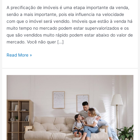
A precificação de imóveis é uma etapa importante da venda,
senão a mais importante, pois ela influencia na velocidade
com que o imóvel será vendido. Imóveis que estão à venda há
muito tempo no mercado podem estar supervalorizados e os
que são vendidos muito rápido podem estar abaixo do valor de
mercado. Você não quer […]
P
Read More »
r
e
c
i
f
i
c
a
ç
ã
o
d