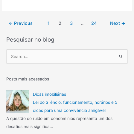
r
c
o
v
i
m
e
a
o
e
a
Paginação
←
Previous
1
2
3
…
24
Next
→
f
c
m
de
a
o
i
post
z
Pesquisar no blog
m
g
e
o
á
r
P
c
v
u
e
a
e
m
l
l
s
c
c
o
q
Posts mais acessados
u
n
u
l
t
i
a
Dicas imobiliárias
r
r
s
Lei do Silêncio: funcionamento, horários e 5
a
?
a
t
dicas para uma convivência amigável
o
r
A questão do ruído em condomínios representa um dos
d
p
desafios mais significa...
e
o