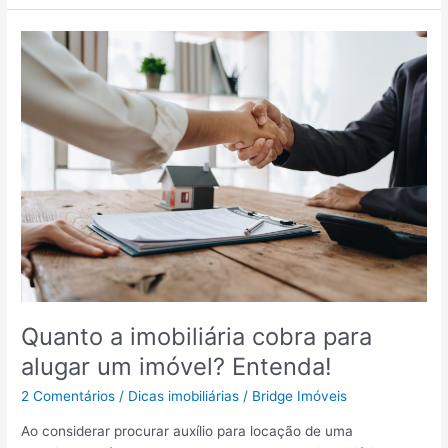
u
a
l
i
r
o
a
a
r
c
o
d
o
u
o
m
t
r
p
r
e
l
o
g
e
i
i
t
m
s
o
ó
t
!
v
r
e
o
l
d
?
e
Quanto a imobiliária cobra para
E
i
n
alugar um imóvel? Entenda!
m
t
ó
2 Comentários
/
Dicas imobiliárias
/
Bridge Imóveis
e
v
n
e
Ao considerar procurar auxílio para locação de uma
d