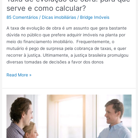
c
o
serve e como calcular?
i
f
o
85 Comentários
/
Dicas imobiliárias
/
Bridge Imóveis
a
n
z
a
A taxa de evolução de obra é um assunto que gera bastante
e
m
dúvida no público que prefere adquirir imóveis na planta por
r
e
meio do financiamento imobiliário. Frequentemente, o
n
mutuário é pego de surpresa pela cobrança de taxas, e quer
t
recorrer à justiça. Ultimamente, a justiça brasileira promulgou
o
diversas tomadas de decisões a favor dos donos
,
T
h
Read More »
a
o
x
r
a
á
d
r
e
i
e
o
v
s
o
e
l
5