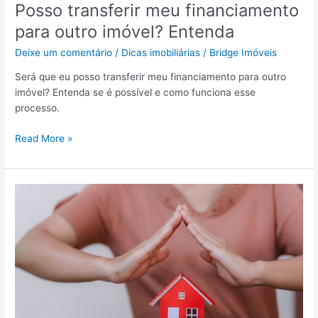
Posso transferir meu financiamento
a
v
i
para outro imóvel? Entenda
e
s
i
Deixe um comentário
/
Dicas imobiliárias
/
Bridge Imóveis
!
s
e
Será que eu posso transferir meu financiamento para outro
m
imóvel? Entenda se é possível e como funciona esse
a
processo.
x
i
P
Read More »
m
o
i
s
z
s
a
o
r
t
o
r
s
a
s
n
e
s
u
f
s
e