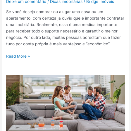
Deixe um comentário
/
Dicas imobiliárias
/
Bridge Imóveis
i
e
l
Se você deseja comprar ou alugar uma casa ou um
s
i
apartamento, com certeza já ouviu que é importante contratar
c
á
uma imobiliária. Realmente, essa é uma medida importante
u
r
para receber todo o suporte necessário e garantir o melhor
b
i
negócio. Por outro lado, muitas pessoas acreditam que fazer
r
a
tudo por conta própria é mais vantajoso e “econômico”,
a
c
!
o
P
Read More »
n
o
f
r
i
q
á
u
v
e
e
é
l
i
?
n
C
d
o
i
n
s