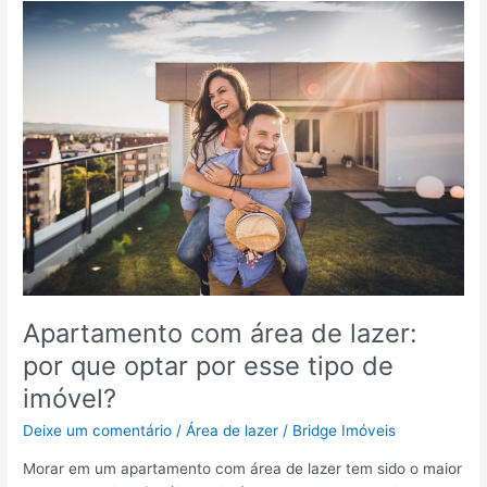
s
n
s
t
o
e
s
l
p
i
a
g
r
e
a
n
c
t
o
e
m
e
p
t
r
e
a
c
Apartamento com área de lazer:
r
n
por que optar por esse tipo de
u
o
m
l
imóvel?
a
ó
Deixe um comentário
/
Área de lazer
/
Bridge Imóveis
p
g
a
i
Morar em um apartamento com área de lazer tem sido o maior
r
c