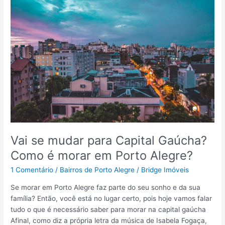
p
v
m
o
o
o
r
c
b
d
ê
i
e
!
l
n
i
t
á
r
r
o
i
d
a
o
?
s
Vai se mudar para Capital Gaúcha?
m
Como é morar em Porto Alegre?
e
l
1 Comentário
/
Bairros de Porto Alegre
/
Bridge Imóveis
h
o
Se morar em Porto Alegre faz parte do seu sonho e da sua
r
família? Então, você está no lugar certo, pois hoje vamos falar
e
tudo o que é necessário saber para morar na capital gaúcha
s
Afinal, como diz a própria letra da música de Isabela Fogaça,