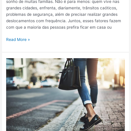
sonho de muitas famílias. Não é para menos: quem vive nas
t
a
grandes cidades, enfrenta, diariamente, trânsitos caóticos,
a
problemas de segurança, além de precisar realizar grandes
m
deslocamentos com frequência. Juntos, esses fatores fazem
e
com que a maioria das pessoas prefira ficar em casa ou
n
t
A
Read More »
o
p
s
a
e
r
m
t
d
a
o
m
r
e
e
n
s
t
d
o
e
c
c
o
a
m
b
á