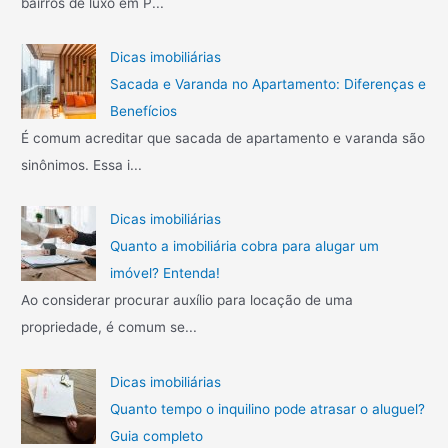
bairros de luxo em P...
?
A
o
E
l
n
r
e
Dicas imobiliárias
t
g
:
Sacada e Varanda no Apartamento: Diferenças e
e
r
Benefícios
n
e
É comum acreditar que sacada de apartamento e varanda são
d
:
a
sinônimos. Essa i...
C
m
o
e
n
Dicas imobiliárias
l
h
Quanto a imobiliária cobra para alugar um
h
e
o
imóvel? Entenda!
ç
r
a
Ao considerar procurar auxílio para locação de uma
s
o
propriedade, é comum se...
u
s
a
3
Dicas imobiliárias
s
m
v
a
Quanto tempo o inquilino pode atrasar o aluguel?
a
i
Guia completo