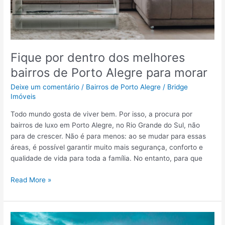
f
p
i
e
r
n
a
s
o
á
Fique por dentro dos melhores
g
v
bairros de Porto Alegre para morar
u
e
i
l
Deixe um comentário
/
Bairros de Porto Alegre
/
Bridge
a
c
Imóveis
c
o
Todo mundo gosta de viver bem. Por isso, a procura por
o
n
bairros de luxo em Porto Alegre, no Rio Grande do Sul, não
m
t
para de crescer. Não é para menos: ao se mudar para essas
p
r
áreas, é possível garantir muito mais segurança, conforto e
l
a
qualidade de vida para toda a família. No entanto, para que
e
t
t
a
F
Read More »
o
r
i
p
u
q
a
m
u
r
a
e
a
i