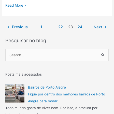
e
B
Read More »
p
a
r
i
o
r
Paginação
←
Previous
1
…
22
23
24
Next
→
j
r
de
e
o
post
t
s
Pesquisar no blog
o
d
s
e
P
e
l
e
m
u
s
d
x
i
o
q
Posts mais acessados
v
e
u
i
m
i
Bairros de Porto Alegre
s
P
s
ó
Fique por dentro dos melhores bairros de Porto
o
r
a
r
Alegre para morar
i
t
r
Todo mundo gosta de viver bem. Por isso, a procura por
a
o
p