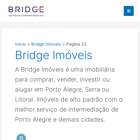
Ir
para
M
o
conteúdo
a
i
Início
Bridge Imóveis
Pagina 23
n
Bridge Imóveis
M
A Bridge Imóveis é uma imobiliária
e
para comprar, vender, investir ou
n
alugar em Porto Alegre, Serra ou
u
Litoral. Imóveis de alto padrão com o
melhor serviço de intermediação de
Porto Alegre e demais cidades.