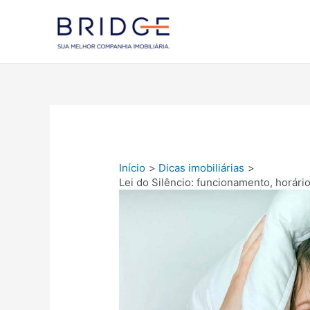
Ir
para
Blog Bridg
o
conteúdo
Início
Dicas imobiliárias
Lei do Silêncio: funcionamento, horári