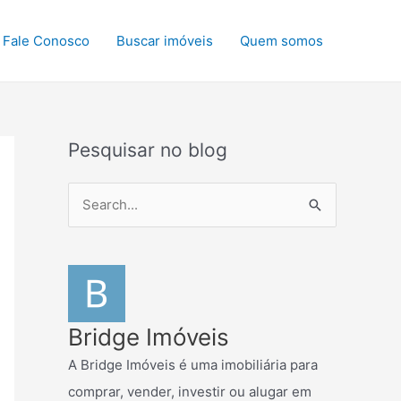
Fale Conosco
Buscar imóveis
Quem somos
Pesquisar no blog
P
e
s
q
u
i
Bridge Imóveis
s
A Bridge Imóveis é uma imobiliária para
a
comprar, vender, investir ou alugar em