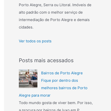
r
Porto Alegre, Serra ou Litoral. Imóveis de
p
alto padrão com o melhor serviço de
o
intermediação de Porto Alegre e demais
r
cidades.
:
Ver todos os posts
Posts mais acessados
Bairros de Porto Alegre
Fique por dentro dos
melhores bairros de Porto
Alegre para morar
Todo mundo gosta de viver bem. Por isso,
a procura por bairros de luxo em P...