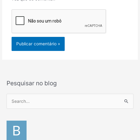
Pesquisar no blog
P
e
s
q
u
i